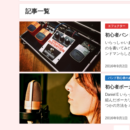
記事一覧
エフェクター
初心者バン
いらっしゃい
のを書いてみ
ンドマンらし
すればあなたの
2016年9月2日
バンド初心者の
初心者ボー
Daniel 
組んだボーカ
つかの方法を
あるので 他の
2016年9月1日