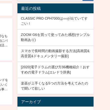
最近の投稿
CLASSIC PRO CPH7000は○○が出ていてす
ごい！
ZOOM G6を買って使ってみた感想(サンプル
要なも
動画あり)
的にバ
効活用
スマホで長時間の動画撮影する方法[高画質&
高音質&ドキュメンタリー撮影]
[2020]電子ドラムの選び方36機種紹介！おす
すめの電子ドラム[エレドラ辞典]
ンドを
楽器が上手くなる5つの方法を考えてみたの
むいく
で聞いて欲しい
る事も
アーカイブ