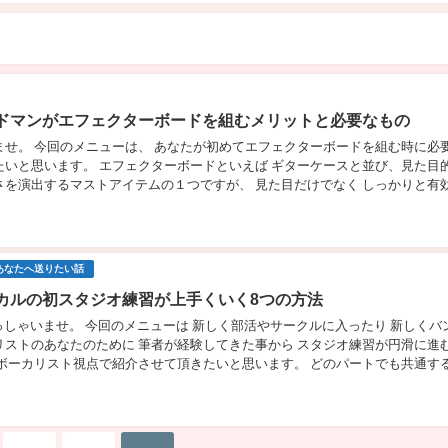
ドマンがエフェクターボードを組むメリットと必要なもの
ませ。 今回のメニューは、 あなたが初めてエフェクターボードを組む時に必
たいと思います。 エフェクターボードといえば ギターケースと並び、見た目
さを演出するマストアイテムの１つですが、 見た目だけでなく しっかりと有
バンドマンライフにとても役立つと思い...
あなたへ送りたい話
カルの初スタジオ練習が上手くいく8つの方法
E いらっしゃいませ。 今回のメニューは 新しく部活やサークルに入ったり 新しくバ
リストのあなたのために 筆者が経験してきた事から スタジオ練習が円滑に進
 ボーカリスト視点で紹介させて頂きたいと思います。 どのパートでも共通す
パート用の記事でも 同じ...